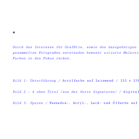
+
Durch das Interesse für Graffitis, sowie den dazugehörigen
gesammelten Fotografien entstanden bewusst zitierte Malere
Farben in den Fokus rücken.
Bild 1: Unterführung /
Acrylfarbe auf Leinwand / 152 x 238
Bild 2 – 4 ohne Titel (aus der Serie Signaturen) /
digitale
Bild 5: Spuren /
Fassaden-, Acryl-, Lack- und Ölfarbe auf